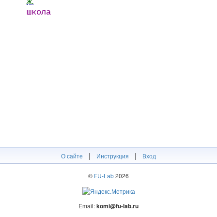
ж.
школа
|
|
О сайте
Инструкция
Вход
©
FU-Lab
2026
Email:
komi@fu-lab.ru