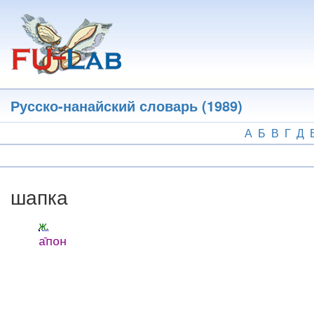
Перейти
к
основному
содержанию
Русско-нанайский словарь (1989)
А
Б
В
Г
Д
шапка
ж.
а̄пон