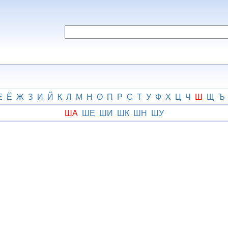
Е
Ё
Ж
З
И
Й
К
Л
М
Н
О
П
Р
С
Т
У
Ф
Х
Ц
Ч
Ш
Щ
Ъ
ША
ШЕ
ШИ
ШК
ШН
ШУ