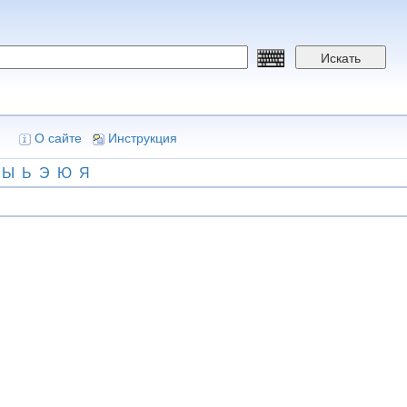
Искать
О сайте
Инструкция
Ы
Ь
Э
Ю
Я