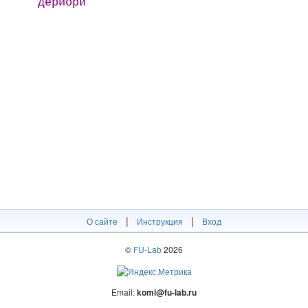
дёриори
|
|
О сайте
Инструкция
Вход
©
FU-Lab
2026
Email:
komi@fu-lab.ru