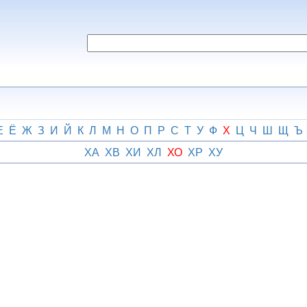
Е
Ё
Ж
З
И
Й
К
Л
М
Н
О
П
Р
С
Т
У
Ф
Х
Ц
Ч
Ш
Щ
Ъ
ХА
ХВ
ХИ
ХЛ
ХО
ХР
ХУ