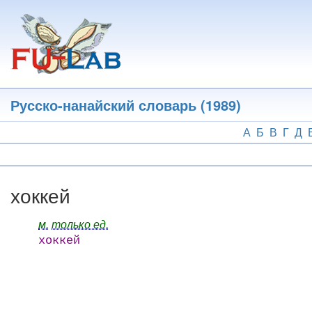
Перейти
к
основному
содержанию
Русско-нанайский словарь (1989)
А
Б
В
Г
Д
хоккей
м.
только ед.
хоккей