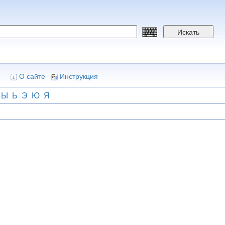
Искать
О сайте
Инструкция
Ы
Ь
Э
Ю
Я