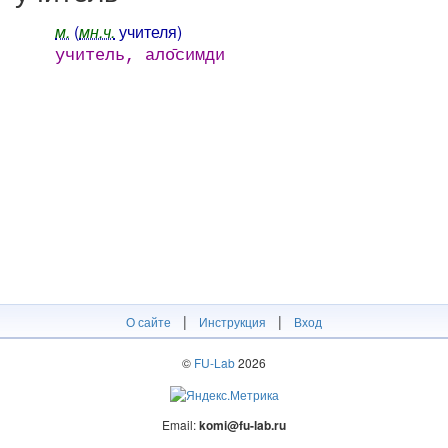
м.
(
мн.ч.
учителя)
учитель, ало̄симди
|
|
О сайте
Инструкция
Вход
©
FU-Lab
2026
Email:
komi@fu-lab.ru