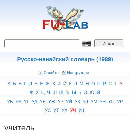
Перейти
к
основному
содержанию
Искать
Русско-нанайский словарь (1989)
О сайте
Инструкция
А
Б
В
Г
Д
Е
Ё
Ж
З
И
Й
К
Л
М
Н
О
П
Р
С
Т
У
Ф
Х
Ц
Ч
Ш
Щ
Ъ
Ы
Ь
Э
Ю
Я
УБ
УВ
УГ
УД
УЕ
УЖ
УЗ
УЙ
УК
УЛ
УМ
УН
УП
УР
УС
УТ
УХ
УЧ
УШ
учитель