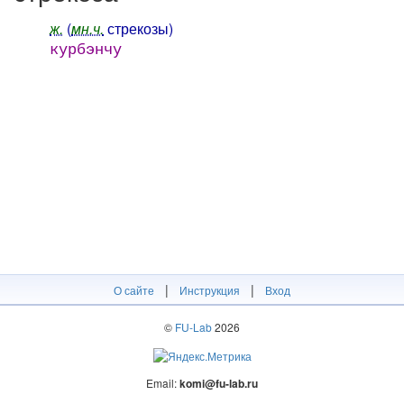
ж.
(
мн.ч.
стрекозы)
курбэнчу
|
|
О сайте
Инструкция
Вход
©
FU-Lab
2026
Email:
komi@fu-lab.ru