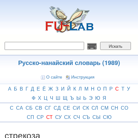
Перейти
к
основному
содержанию
Искать
Русско-нанайский словарь (1989)
О сайте
Инструкция
А
Б
В
Г
Д
Е
Ё
Ж
З
И
Й
К
Л
М
Н
О
П
Р
С
Т
У
Ф
Х
Ц
Ч
Ш
Щ
Ъ
Ы
Ь
Э
Ю
Я
С
СА
СБ
СВ
СГ
СД
СЕ
СИ
СК
СЛ
СМ
СН
СО
СП
СР
СТ
СУ
СХ
СЧ
СЪ
СЫ
СЮ
стрекоза