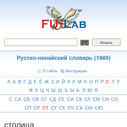
Перейти
к
основному
содержанию
Искать
Русско-нанайский словарь (1989)
О сайте
Инструкция
А
Б
В
Г
Д
Е
Ё
Ж
З
И
Й
К
Л
М
Н
О
П
Р
С
Т
У
Ф
Х
Ц
Ч
Ш
Щ
Ъ
Ы
Ь
Э
Ю
Я
С
СА
СБ
СВ
СГ
СД
СЕ
СИ
СК
СЛ
СМ
СН
СО
СП
СР
СТ
СУ
СХ
СЧ
СЪ
СЫ
СЮ
столица