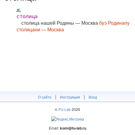
ж.
столица
столица нашей Родины — Москва
буэ Родинапу
столицани — Москва
|
|
О сайте
Инструкция
Вход
©
FU-Lab
2026
Email:
komi@fu-lab.ru