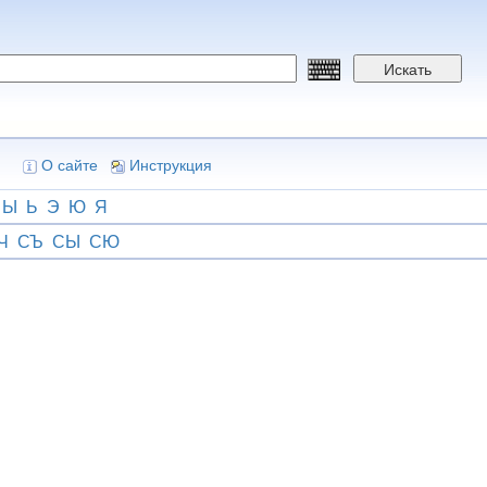
Искать
О сайте
Инструкция
Ы
Ь
Э
Ю
Я
Ч
СЪ
СЫ
СЮ