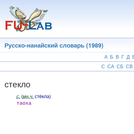
Перейти
к
основному
содержанию
Русско-нанайский словарь (1989)
А
Б
В
Г
Д
С
СА
СБ
СВ
стекло
с.
(
мн.ч.
стёкла)
таоха