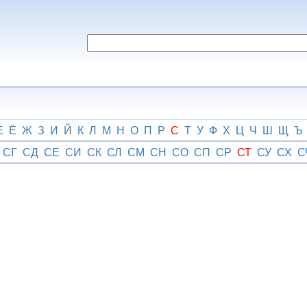
Е
Ё
Ж
З
И
Й
К
Л
М
Н
О
П
Р
С
Т
У
Ф
Х
Ц
Ч
Ш
Щ
Ъ
СГ
СД
СЕ
СИ
СК
СЛ
СМ
СН
СО
СП
СР
СТ
СУ
СХ
С