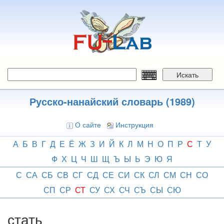
Перейти
к
основному
содержанию
Искать
Русско-нанайский словарь (1989)
О сайте
Инструкция
А
Б
В
Г
Д
Е
Ё
Ж
З
И
Й
К
Л
М
Н
О
П
Р
С
Т
У
Ф
Х
Ц
Ч
Ш
Щ
Ъ
Ы
Ь
Э
Ю
Я
С
СА
СБ
СВ
СГ
СД
СЕ
СИ
СК
СЛ
СМ
СН
СО
СП
СР
СТ
СУ
СХ
СЧ
СЪ
СЫ
СЮ
стать