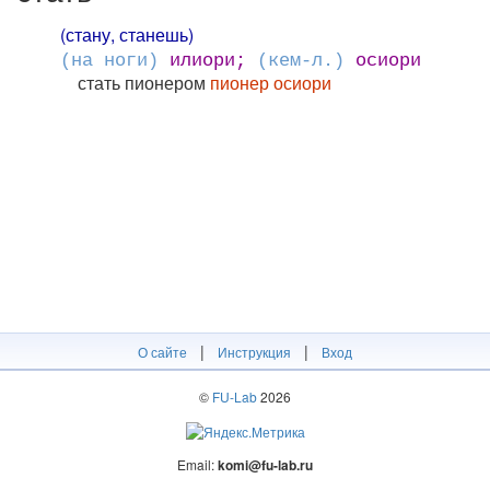
(стану, станешь)
(на ноги)
илиори;
(кем-л.)
осиори
стать пионером
пионер осиори
|
|
О сайте
Инструкция
Вход
©
FU-Lab
2026
Email:
komi@fu-lab.ru