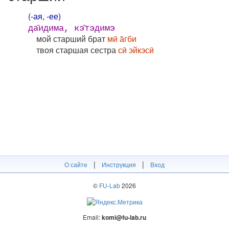
(-ая, -ее)
да̄идима, кэ̄тэдимэ
мой старший брат
мӣ а̄гби
твоя старшая сестра
сӣ эйкэсӣ
|
|
О сайте
Инструкция
Вход
©
FU-Lab
2026
Email:
komi@fu-lab.ru