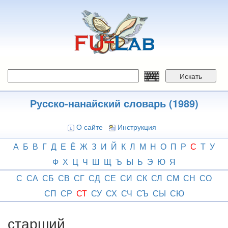
Перейти
к
основному
содержанию
Искать
Русско-нанайский словарь (1989)
О сайте
Инструкция
А
Б
В
Г
Д
Е
Ё
Ж
З
И
Й
К
Л
М
Н
О
П
Р
С
Т
У
Ф
Х
Ц
Ч
Ш
Щ
Ъ
Ы
Ь
Э
Ю
Я
С
СА
СБ
СВ
СГ
СД
СЕ
СИ
СК
СЛ
СМ
СН
СО
СП
СР
СТ
СУ
СХ
СЧ
СЪ
СЫ
СЮ
старший