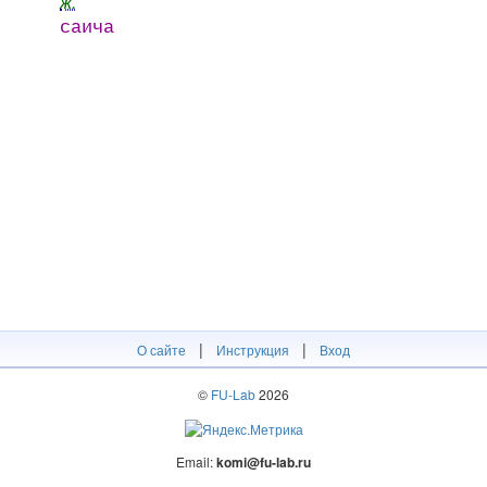
ж.
саича
|
|
О сайте
Инструкция
Вход
©
FU-Lab
2026
Email:
komi@fu-lab.ru