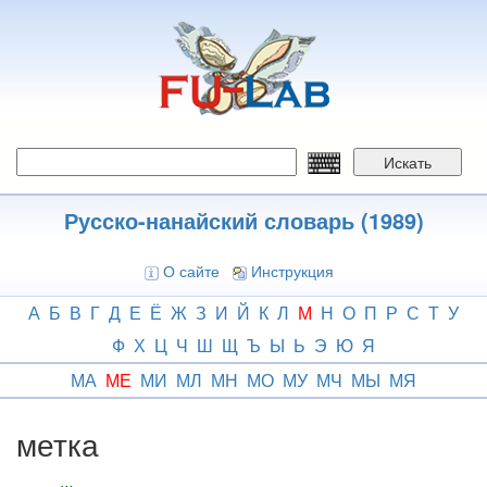
Перейти
к
основному
содержанию
Искать
Русско-нанайский словарь (1989)
О сайте
Инструкция
А
Б
В
Г
Д
Е
Ё
Ж
З
И
Й
К
Л
М
Н
О
П
Р
С
Т
У
Ф
Х
Ц
Ч
Ш
Щ
Ъ
Ы
Ь
Э
Ю
Я
МА
МЕ
МИ
МЛ
МН
МО
МУ
МЧ
МЫ
МЯ
метка