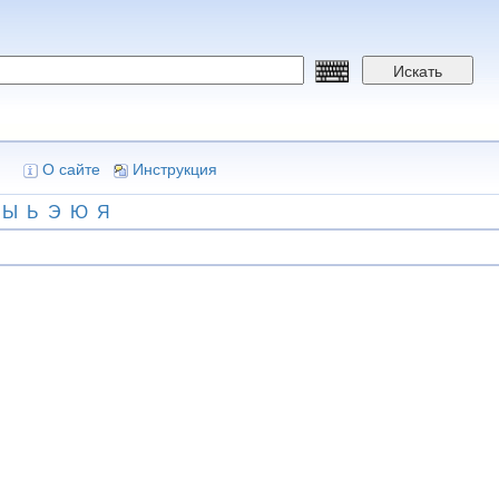
Искать
О сайте
Инструкция
Ы
Ь
Э
Ю
Я