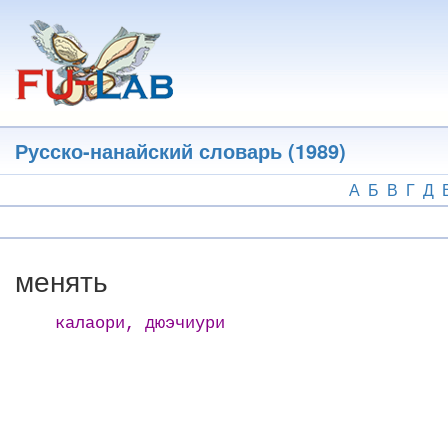
Перейти
к
основному
содержанию
Русско-нанайский словарь (1989)
А
Б
В
Г
Д
менять
калаори, дюэчиури