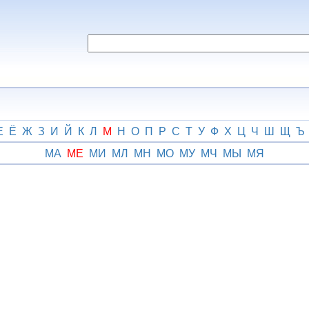
Е
Ё
Ж
З
И
Й
К
Л
М
Н
О
П
Р
С
Т
У
Ф
Х
Ц
Ч
Ш
Щ
Ъ
МА
МЕ
МИ
МЛ
МН
МО
МУ
МЧ
МЫ
МЯ