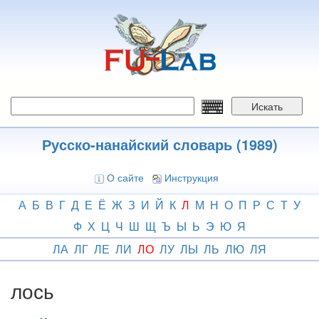
Перейти
к
основному
содержанию
Искать
Русско-нанайский словарь (1989)
О сайте
Инструкция
А
Б
В
Г
Д
Е
Ё
Ж
З
И
Й
К
Л
М
Н
О
П
Р
С
Т
У
Ф
Х
Ц
Ч
Ш
Щ
Ъ
Ы
Ь
Э
Ю
Я
ЛА
ЛГ
ЛЕ
ЛИ
ЛО
ЛУ
ЛЫ
ЛЬ
ЛЮ
ЛЯ
лось