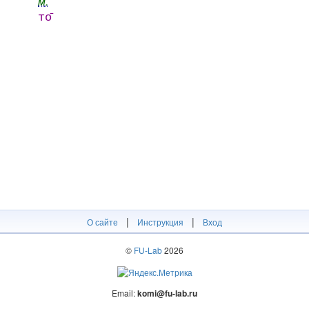
м.
то̄
|
|
О сайте
Инструкция
Вход
©
FU-Lab
2026
Email:
komi@fu-lab.ru