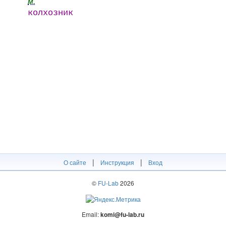
м.
колхозник
|
|
О сайте
Инструкция
Вход
©
FU-Lab
2026
Email:
komi@fu-lab.ru