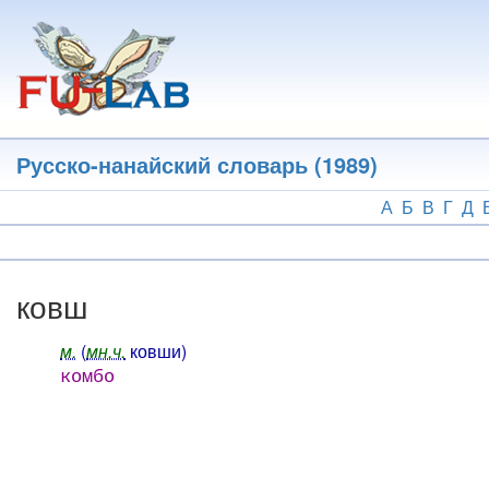
Перейти
к
основному
содержанию
Русско-нанайский словарь (1989)
А
Б
В
Г
Д
ковш
м.
(
мн.ч.
ковши)
комбо