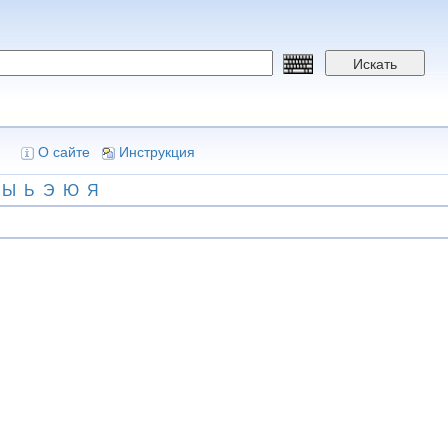
Искать
О сайте
Инструкция
Ы
Ь
Э
Ю
Я