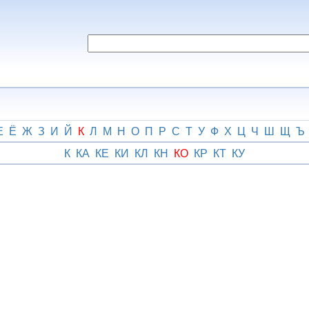
Е
Ё
Ж
З
И
Й
К
Л
М
Н
О
П
Р
С
Т
У
Ф
Х
Ц
Ч
Ш
Щ
Ъ
К
КА
КЕ
КИ
КЛ
КН
КО
КР
КТ
КУ