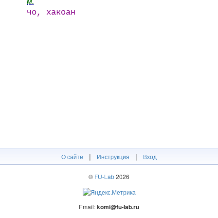
м.
чо, хакоан
|
|
О сайте
Инструкция
Вход
©
FU-Lab
2026
Email:
komi@fu-lab.ru