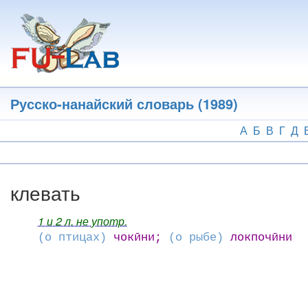
Перейти
к
основному
содержанию
Русско-нанайский словарь (1989)
А
Б
В
Г
Д
клевать
1 и 2 л. не употр.
(о птицах)
чокӣни;
(о рыбе)
локпочӣни