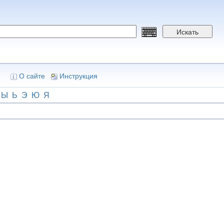
Искать
О сайте
Инструкция
Ы
Ь
Э
Ю
Я