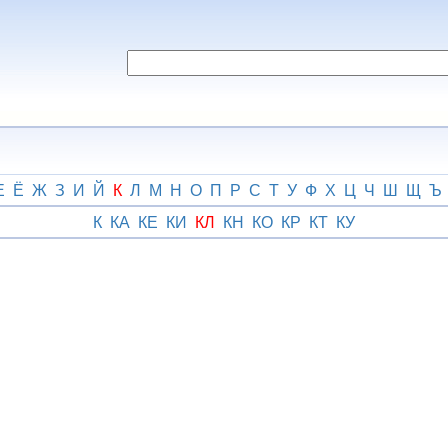
Е
Ё
Ж
З
И
Й
К
Л
М
Н
О
П
Р
С
Т
У
Ф
Х
Ц
Ч
Ш
Щ
Ъ
К
КА
КЕ
КИ
КЛ
КН
КО
КР
КТ
КУ