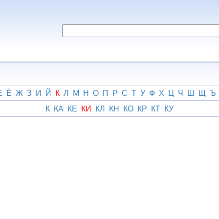
Е
Ё
Ж
З
И
Й
К
Л
М
Н
О
П
Р
С
Т
У
Ф
Х
Ц
Ч
Ш
Щ
Ъ
К
КА
КЕ
КИ
КЛ
КН
КО
КР
КТ
КУ