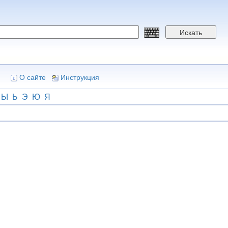
Искать
О сайте
Инструкция
Ы
Ь
Э
Ю
Я