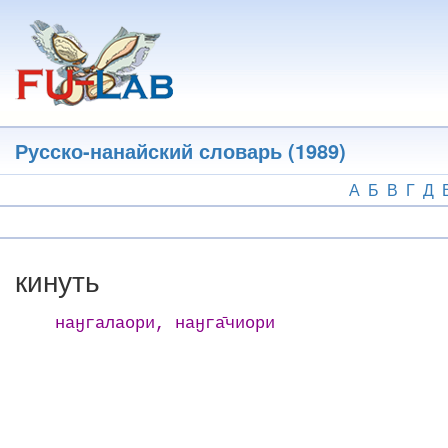
Перейти
к
основному
содержанию
Русско-нанайский словарь (1989)
А
Б
В
Г
Д
кинуть
наӈгалаори, наӈга̄чиори