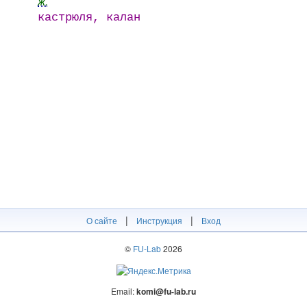
ж.
кастрюля, калан
|
|
О сайте
Инструкция
Вход
©
FU-Lab
2026
Email:
komi@fu-lab.ru