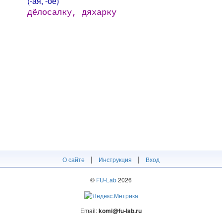
(-ая, -ое)
дёлосалку, дяхарку
|
|
О сайте
Инструкция
Вход
©
FU-Lab
2026
Email:
komi@fu-lab.ru