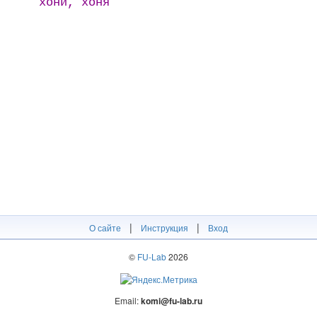
хо̄ни, хо̄ня̄
|
|
О сайте
Инструкция
Вход
©
FU-Lab
2026
Email:
komi@fu-lab.ru