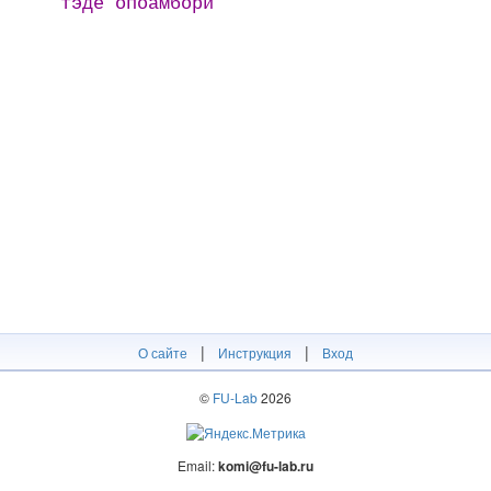
тэде опоамбори
|
|
О сайте
Инструкция
Вход
©
FU-Lab
2026
Email:
komi@fu-lab.ru