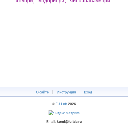
холо̄ри, модориори, чипчанава̄мбори
|
|
О сайте
Инструкция
Вход
©
FU-Lab
2026
Email:
komi@fu-lab.ru