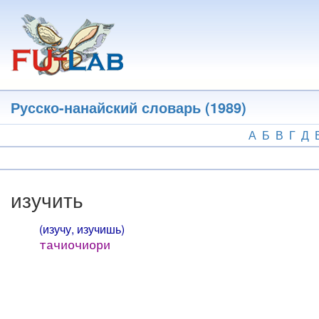
Перейти
к
основному
содержанию
Русско-нанайский словарь (1989)
А
Б
В
Г
Д
изучить
(изучу, изучишь)
тачиочиори