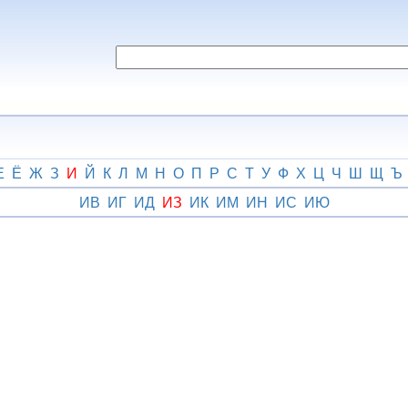
Е
Ё
Ж
З
И
Й
К
Л
М
Н
О
П
Р
С
Т
У
Ф
Х
Ц
Ч
Ш
Щ
Ъ
ИВ
ИГ
ИД
ИЗ
ИК
ИМ
ИН
ИС
ИЮ