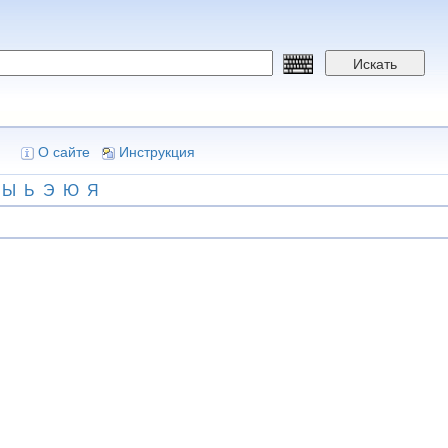
Искать
О сайте
Инструкция
Ы
Ь
Э
Ю
Я