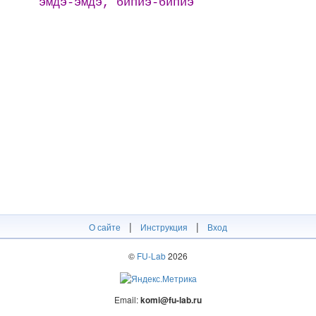
эмдэ̄-эмдэ̄, бипиэ-бипиэ
|
|
О сайте
Инструкция
Вход
©
FU-Lab
2026
Email:
komi@fu-lab.ru