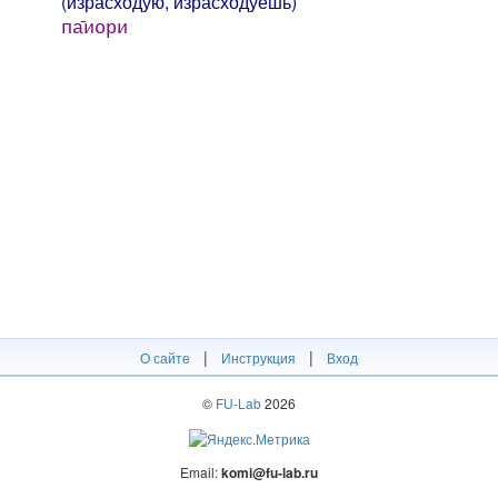
(израсходую, израсходуешь)
па̄иори
|
|
О сайте
Инструкция
Вход
©
FU-Lab
2026
Email:
komi@fu-lab.ru