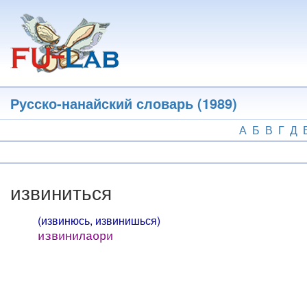
Перейти
к
основному
содержанию
Русско-нанайский словарь (1989)
А
Б
В
Г
Д
извиниться
(извинюсь, извинишься)
извинилаори