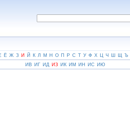
Е
Ё
Ж
З
И
Й
К
Л
М
Н
О
П
Р
С
Т
У
Ф
Х
Ц
Ч
Ш
Щ
Ъ
ИВ
ИГ
ИД
ИЗ
ИК
ИМ
ИН
ИС
ИЮ