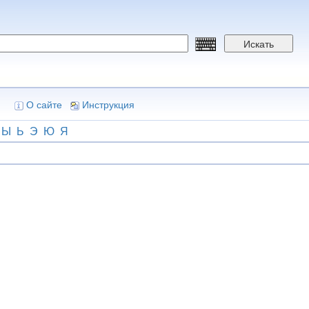
Искать
О сайте
Инструкция
Ы
Ь
Э
Ю
Я