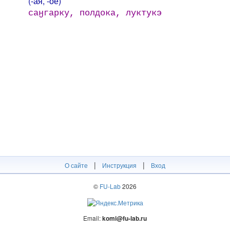
(-ая, -ое)
саӈгарку, полдока, луктукэ
|
|
О сайте
Инструкция
Вход
©
FU-Lab
2026
Email:
komi@fu-lab.ru