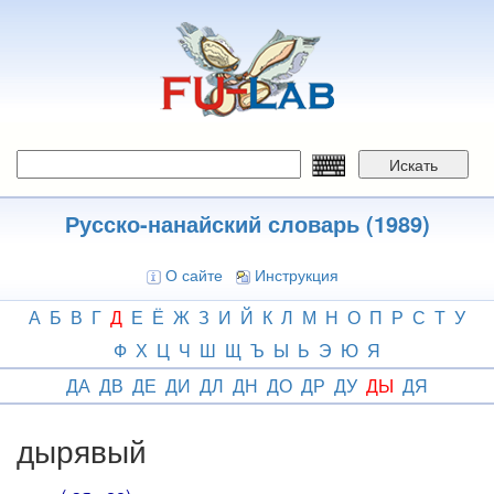
Перейти
к
основному
содержанию
Искать
Русско-нанайский словарь (1989)
О сайте
Инструкция
А
Б
В
Г
Д
Е
Ё
Ж
З
И
Й
К
Л
М
Н
О
П
Р
С
Т
У
Ф
Х
Ц
Ч
Ш
Щ
Ъ
Ы
Ь
Э
Ю
Я
ДА
ДВ
ДЕ
ДИ
ДЛ
ДН
ДО
ДР
ДУ
ДЫ
ДЯ
дырявый