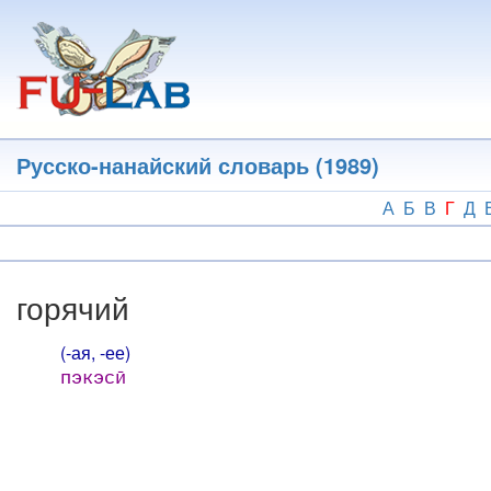
Перейти
к
основному
содержанию
Русско-нанайский словарь (1989)
А
Б
В
Г
Д
горячий
(-ая, -ее)
пэкэсӣ