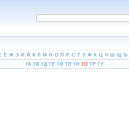
Е
Ё
Ж
З
И
Й
К
Л
М
Н
О
П
Р
С
Т
У
Ф
Х
Ц
Ч
Ш
Щ
Ъ
ГА
ГВ
ГД
ГЕ
ГИ
ГЛ
ГН
ГО
ГР
ГУ