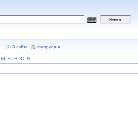
Искать
О сайте
Инструкция
Ы
Ь
Э
Ю
Я