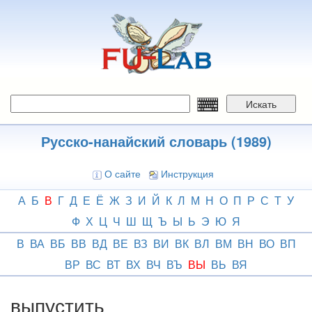
Перейти
к
основному
содержанию
Искать
Русско-нанайский словарь (1989)
О сайте
Инструкция
А
Б
В
Г
Д
Е
Ё
Ж
З
И
Й
К
Л
М
Н
О
П
Р
С
Т
У
Ф
Х
Ц
Ч
Ш
Щ
Ъ
Ы
Ь
Э
Ю
Я
В
ВА
ВБ
ВВ
ВД
ВЕ
ВЗ
ВИ
ВК
ВЛ
ВМ
ВН
ВО
ВП
ВР
ВС
ВТ
ВХ
ВЧ
ВЪ
ВЫ
ВЬ
ВЯ
выпустить