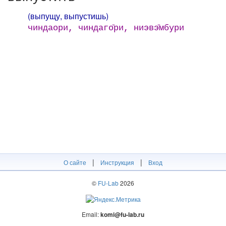
(выпущу, выпустишь)
чиндаори, чиндаго̄ри, ниэвэ̄мбури
|
|
О сайте
Инструкция
Вход
©
FU-Lab
2026
Email:
komi@fu-lab.ru