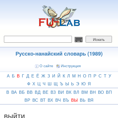
Перейти
к
основному
содержанию
Искать
Русско-нанайский словарь (1989)
О сайте
Инструкция
А
Б
В
Г
Д
Е
Ё
Ж
З
И
Й
К
Л
М
Н
О
П
Р
С
Т
У
Ф
Х
Ц
Ч
Ш
Щ
Ъ
Ы
Ь
Э
Ю
Я
В
ВА
ВБ
ВВ
ВД
ВЕ
ВЗ
ВИ
ВК
ВЛ
ВМ
ВН
ВО
ВП
ВР
ВС
ВТ
ВХ
ВЧ
ВЪ
ВЫ
ВЬ
ВЯ
выйти