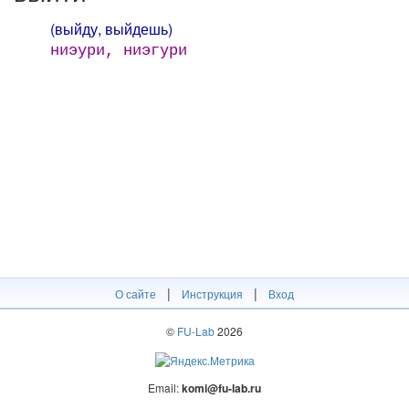
(выйду, выйдешь)
ниэури, ниэгури
|
|
О сайте
Инструкция
Вход
©
FU-Lab
2026
Email:
komi@fu-lab.ru