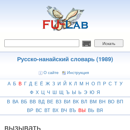
Перейти
к
основному
содержанию
Искать
Русско-нанайский словарь (1989)
О сайте
Инструкция
А
Б
В
Г
Д
Е
Ё
Ж
З
И
Й
К
Л
М
Н
О
П
Р
С
Т
У
Ф
Х
Ц
Ч
Ш
Щ
Ъ
Ы
Ь
Э
Ю
Я
В
ВА
ВБ
ВВ
ВД
ВЕ
ВЗ
ВИ
ВК
ВЛ
ВМ
ВН
ВО
ВП
ВР
ВС
ВТ
ВХ
ВЧ
ВЪ
ВЫ
ВЬ
ВЯ
вызывать