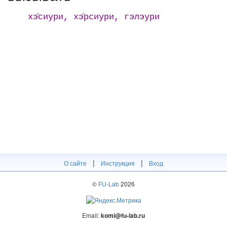
хэ̄сиури, хэ̄рсиури, гэлэури
|
|
О сайте
Инструкция
Вход
©
FU-Lab
2026
Email:
komi@fu-lab.ru