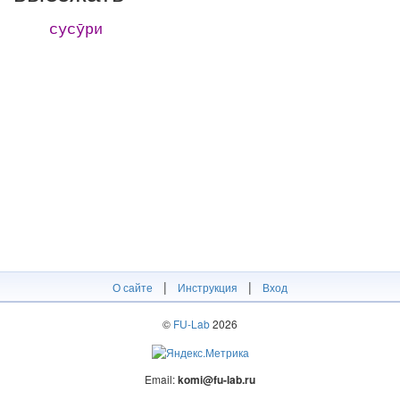
сусӯри
|
|
О сайте
Инструкция
Вход
©
FU-Lab
2026
Email:
komi@fu-lab.ru