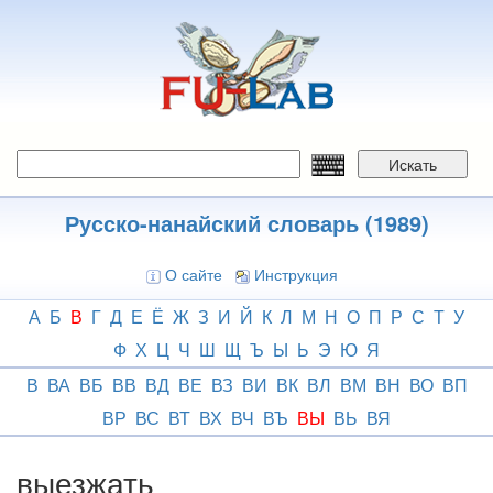
Перейти
к
основному
содержанию
Искать
Русско-нанайский словарь (1989)
О сайте
Инструкция
А
Б
В
Г
Д
Е
Ё
Ж
З
И
Й
К
Л
М
Н
О
П
Р
С
Т
У
Ф
Х
Ц
Ч
Ш
Щ
Ъ
Ы
Ь
Э
Ю
Я
В
ВА
ВБ
ВВ
ВД
ВЕ
ВЗ
ВИ
ВК
ВЛ
ВМ
ВН
ВО
ВП
ВР
ВС
ВТ
ВХ
ВЧ
ВЪ
ВЫ
ВЬ
ВЯ
выезжать