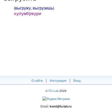
(выгружу, выгрузишь)
хулумбӯвури
|
|
О сайте
Инструкция
Вход
©
FU-Lab
2026
Email:
komi@fu-lab.ru