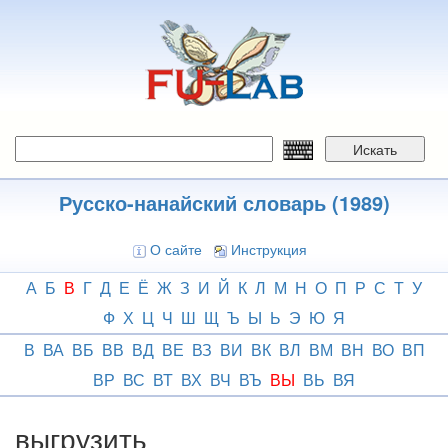
Перейти
к
основному
содержанию
Искать
Русско-нанайский словарь (1989)
О сайте
Инструкция
А
Б
В
Г
Д
Е
Ё
Ж
З
И
Й
К
Л
М
Н
О
П
Р
С
Т
У
Ф
Х
Ц
Ч
Ш
Щ
Ъ
Ы
Ь
Э
Ю
Я
В
ВА
ВБ
ВВ
ВД
ВЕ
ВЗ
ВИ
ВК
ВЛ
ВМ
ВН
ВО
ВП
ВР
ВС
ВТ
ВХ
ВЧ
ВЪ
ВЫ
ВЬ
ВЯ
выгрузить