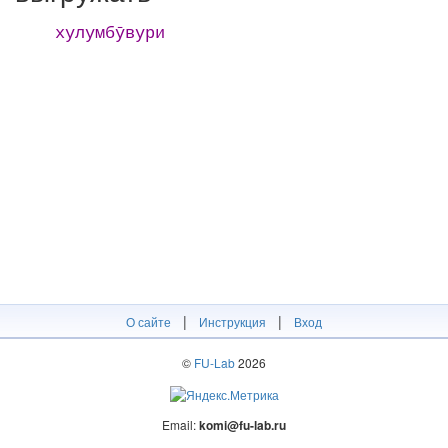
хулумбӯвури
|
|
О сайте
Инструкция
Вход
©
FU-Lab
2026
Email:
komi@fu-lab.ru