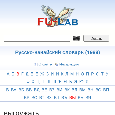
Перейти
к
основному
содержанию
Искать
Русско-нанайский словарь (1989)
О сайте
Инструкция
А
Б
В
Г
Д
Е
Ё
Ж
З
И
Й
К
Л
М
Н
О
П
Р
С
Т
У
Ф
Х
Ц
Ч
Ш
Щ
Ъ
Ы
Ь
Э
Ю
Я
В
ВА
ВБ
ВВ
ВД
ВЕ
ВЗ
ВИ
ВК
ВЛ
ВМ
ВН
ВО
ВП
ВР
ВС
ВТ
ВХ
ВЧ
ВЪ
ВЫ
ВЬ
ВЯ
выгружать