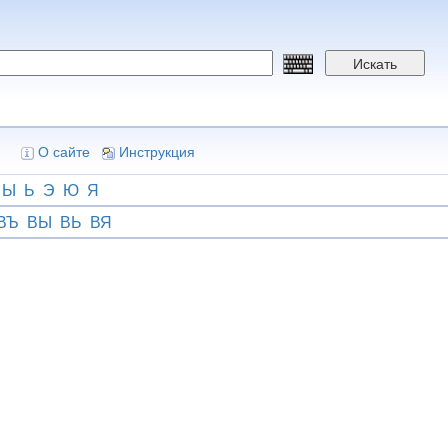
Искать
О сайте
Инструкция
Ы
Ь
Э
Ю
Я
ВЪ
ВЫ
ВЬ
ВЯ