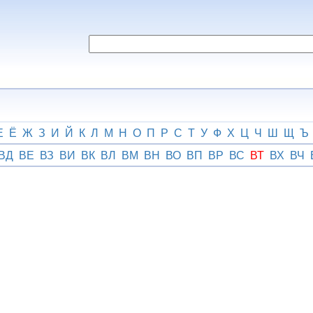
Е
Ё
Ж
З
И
Й
К
Л
М
Н
О
П
Р
С
Т
У
Ф
Х
Ц
Ч
Ш
Щ
Ъ
ВД
ВЕ
ВЗ
ВИ
ВК
ВЛ
ВМ
ВН
ВО
ВП
ВР
ВС
ВТ
ВХ
ВЧ