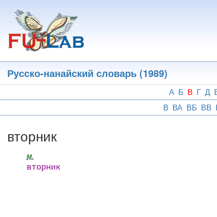
Перейти
к
основному
содержанию
Русско-нанайский словарь (1989)
А
Б
В
Г
Д
В
ВА
ВБ
ВВ
вторник
м.
вторник