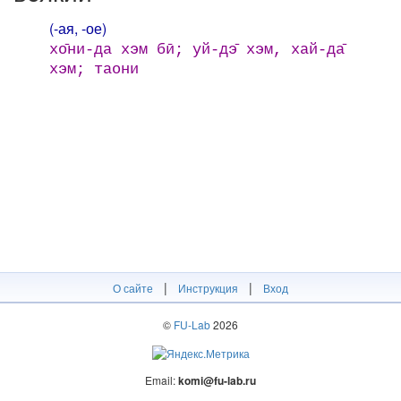
(-ая, -ое)
хо̄ни-да хэм бӣ; уй-дэ̄ хэм, хай-да̄
хэм; таони
|
|
О сайте
Инструкция
Вход
©
FU-Lab
2026
Email:
komi@fu-lab.ru