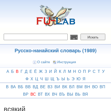
Перейти
к
основному
содержанию
Искать
Русско-нанайский словарь (1989)
О сайте
Инструкция
А
Б
В
Г
Д
Е
Ё
Ж
З
И
Й
К
Л
М
Н
О
П
Р
С
Т
У
Ф
Х
Ц
Ч
Ш
Щ
Ъ
Ы
Ь
Э
Ю
Я
В
ВА
ВБ
ВВ
ВД
ВЕ
ВЗ
ВИ
ВК
ВЛ
ВМ
ВН
ВО
ВП
ВР
ВС
ВТ
ВХ
ВЧ
ВЪ
ВЫ
ВЬ
ВЯ
всякий