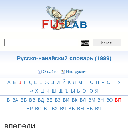
Перейти
к
основному
содержанию
Искать
Русско-нанайский словарь (1989)
О сайте
Инструкция
А
Б
В
Г
Д
Е
Ё
Ж
З
И
Й
К
Л
М
Н
О
П
Р
С
Т
У
Ф
Х
Ц
Ч
Ш
Щ
Ъ
Ы
Ь
Э
Ю
Я
В
ВА
ВБ
ВВ
ВД
ВЕ
ВЗ
ВИ
ВК
ВЛ
ВМ
ВН
ВО
ВП
ВР
ВС
ВТ
ВХ
ВЧ
ВЪ
ВЫ
ВЬ
ВЯ
впереди