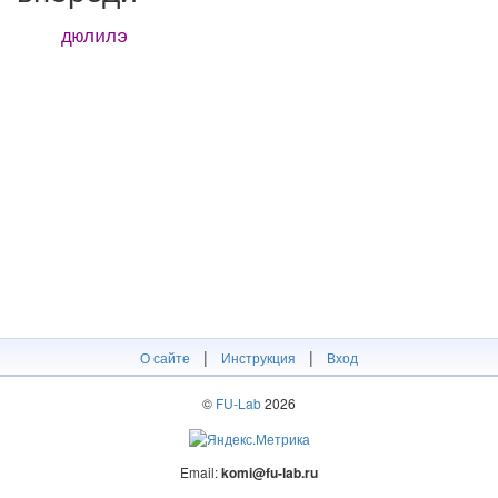
дюлилэ
|
|
О сайте
Инструкция
Вход
©
FU-Lab
2026
Email:
komi@fu-lab.ru