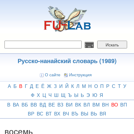
Перейти
к
основному
содержанию
Искать
Русско-нанайский словарь (1989)
О сайте
Инструкция
А
Б
В
Г
Д
Е
Ё
Ж
З
И
Й
К
Л
М
Н
О
П
Р
С
Т
У
Ф
Х
Ц
Ч
Ш
Щ
Ъ
Ы
Ь
Э
Ю
Я
В
ВА
ВБ
ВВ
ВД
ВЕ
ВЗ
ВИ
ВК
ВЛ
ВМ
ВН
ВО
ВП
ВР
ВС
ВТ
ВХ
ВЧ
ВЪ
ВЫ
ВЬ
ВЯ
восемь