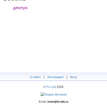
дякпун
|
|
О сайте
Инструкция
Вход
©
FU-Lab
2026
Email:
komi@fu-lab.ru