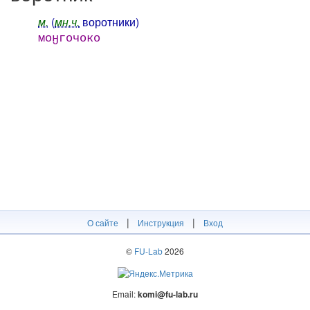
м.
(
мн.ч.
воротники)
моӈгочоко
|
|
О сайте
Инструкция
Вход
©
FU-Lab
2026
Email:
komi@fu-lab.ru