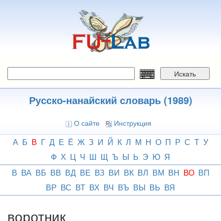
Перейти
к
основному
содержанию
Искать
Русско-нанайский словарь (1989)
О сайте
Инструкция
А
Б
В
Г
Д
Е
Ё
Ж
З
И
Й
К
Л
М
Н
О
П
Р
С
Т
У
Ф
Х
Ц
Ч
Ш
Щ
Ъ
Ы
Ь
Э
Ю
Я
В
ВА
ВБ
ВВ
ВД
ВЕ
ВЗ
ВИ
ВК
ВЛ
ВМ
ВН
ВО
ВП
ВР
ВС
ВТ
ВХ
ВЧ
ВЪ
ВЫ
ВЬ
ВЯ
воротник