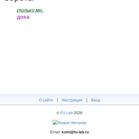
только мн.
дока
|
|
О сайте
Инструкция
Вход
©
FU-Lab
2026
Email:
komi@fu-lab.ru