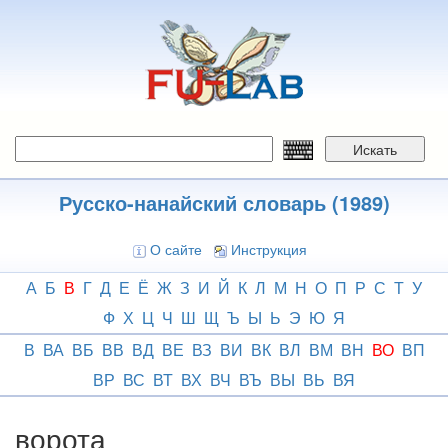
Перейти
к
основному
содержанию
Искать
Русско-нанайский словарь (1989)
О сайте
Инструкция
А
Б
В
Г
Д
Е
Ё
Ж
З
И
Й
К
Л
М
Н
О
П
Р
С
Т
У
Ф
Х
Ц
Ч
Ш
Щ
Ъ
Ы
Ь
Э
Ю
Я
В
ВА
ВБ
ВВ
ВД
ВЕ
ВЗ
ВИ
ВК
ВЛ
ВМ
ВН
ВО
ВП
ВР
ВС
ВТ
ВХ
ВЧ
ВЪ
ВЫ
ВЬ
ВЯ
ворота