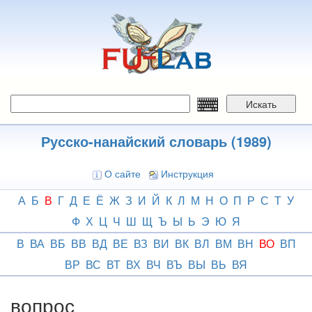
Перейти
к
основному
содержанию
Искать
Русско-нанайский словарь (1989)
О сайте
Инструкция
А
Б
В
Г
Д
Е
Ё
Ж
З
И
Й
К
Л
М
Н
О
П
Р
С
Т
У
Ф
Х
Ц
Ч
Ш
Щ
Ъ
Ы
Ь
Э
Ю
Я
В
ВА
ВБ
ВВ
ВД
ВЕ
ВЗ
ВИ
ВК
ВЛ
ВМ
ВН
ВО
ВП
ВР
ВС
ВТ
ВХ
ВЧ
ВЪ
ВЫ
ВЬ
ВЯ
вопрос