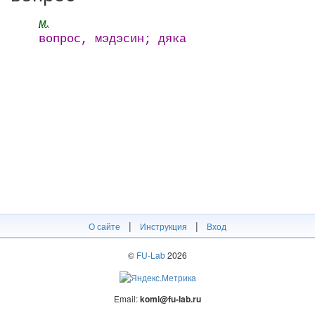
м.
вопрос, мэдэсин; дяка
|
|
О сайте
Инструкция
Вход
©
FU-Lab
2026
Email:
komi@fu-lab.ru