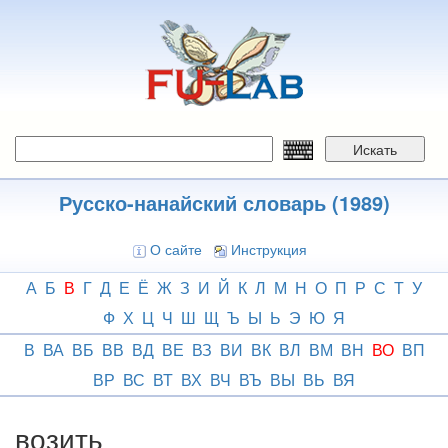
Перейти
к
основному
содержанию
Искать
Русско-нанайский словарь (1989)
О сайте
Инструкция
А
Б
В
Г
Д
Е
Ё
Ж
З
И
Й
К
Л
М
Н
О
П
Р
С
Т
У
Ф
Х
Ц
Ч
Ш
Щ
Ъ
Ы
Ь
Э
Ю
Я
В
ВА
ВБ
ВВ
ВД
ВЕ
ВЗ
ВИ
ВК
ВЛ
ВМ
ВН
ВО
ВП
ВР
ВС
ВТ
ВХ
ВЧ
ВЪ
ВЫ
ВЬ
ВЯ
возить