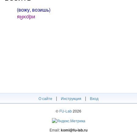
(вожу, возишь)
яӈко̄ри
|
|
О сайте
Инструкция
Вход
©
FU-Lab
2026
Email:
komi@fu-lab.ru