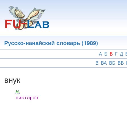
Перейти
к
основному
содержанию
Русско-нанайский словарь (1989)
А
Б
В
Г
Д
В
ВА
ВБ
ВВ
внук
м.
пиктэрэ̄н