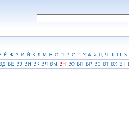
Е
Ё
Ж
З
И
Й
К
Л
М
Н
О
П
Р
С
Т
У
Ф
Х
Ц
Ч
Ш
Щ
Ъ
ВД
ВЕ
ВЗ
ВИ
ВК
ВЛ
ВМ
ВН
ВО
ВП
ВР
ВС
ВТ
ВХ
ВЧ