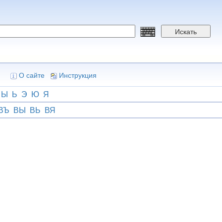
Искать
О сайте
Инструкция
Ы
Ь
Э
Ю
Я
ВЪ
ВЫ
ВЬ
ВЯ