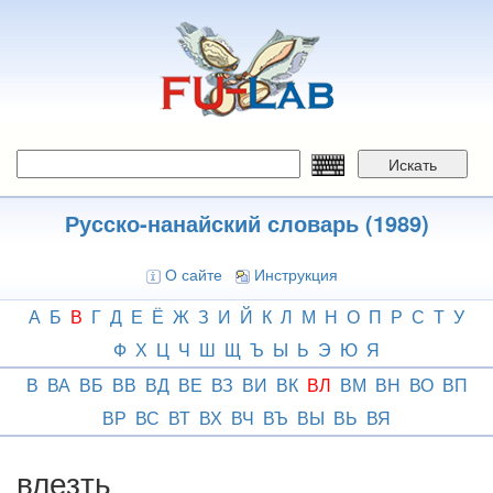
Перейти
к
основному
содержанию
Искать
Русско-нанайский словарь (1989)
О сайте
Инструкция
А
Б
В
Г
Д
Е
Ё
Ж
З
И
Й
К
Л
М
Н
О
П
Р
С
Т
У
Ф
Х
Ц
Ч
Ш
Щ
Ъ
Ы
Ь
Э
Ю
Я
В
ВА
ВБ
ВВ
ВД
ВЕ
ВЗ
ВИ
ВК
ВЛ
ВМ
ВН
ВО
ВП
ВР
ВС
ВТ
ВХ
ВЧ
ВЪ
ВЫ
ВЬ
ВЯ
влезть