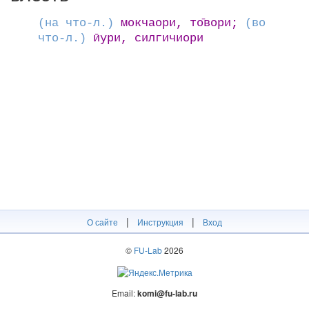
(на что-л.)
мокчаори, то̄вори;
(во
что-л.)
ӣури, силгичиори
|
|
О сайте
Инструкция
Вход
©
FU-Lab
2026
Email:
komi@fu-lab.ru