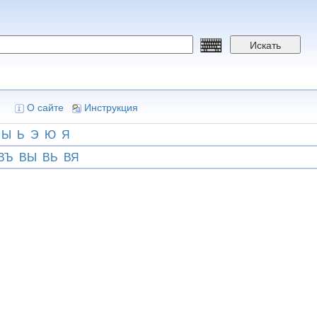
Искать
О сайте
Инструкция
Ы
Ь
Э
Ю
Я
ВЪ
ВЫ
ВЬ
ВЯ