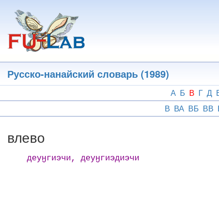
Перейти
к
основному
содержанию
Русско-нанайский словарь (1989)
А
Б
В
Г
Д
В
ВА
ВБ
ВВ
влево
деуӈгиэчи, деуӈгиэдиэчи