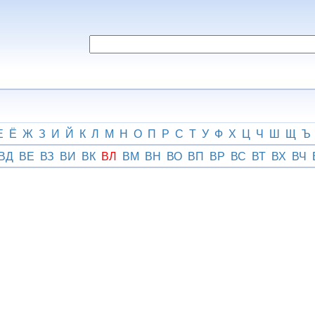
Е
Ё
Ж
З
И
Й
К
Л
М
Н
О
П
Р
С
Т
У
Ф
Х
Ц
Ч
Ш
Щ
Ъ
ВД
ВЕ
ВЗ
ВИ
ВК
ВЛ
ВМ
ВН
ВО
ВП
ВР
ВС
ВТ
ВХ
ВЧ