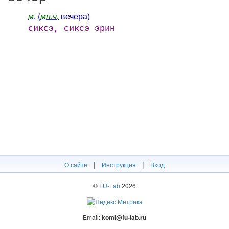
м.
(
мн.ч.
вечера)
сиксэ, сиксэ эрин
|
|
О сайте
Инструкция
Вход
©
FU-Lab
2026
Email:
komi@fu-lab.ru