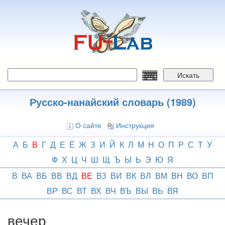
Перейти
к
основному
содержанию
Искать
Русско-нанайский словарь (1989)
О сайте
Инструкция
А
Б
В
Г
Д
Е
Ё
Ж
З
И
Й
К
Л
М
Н
О
П
Р
С
Т
У
Ф
Х
Ц
Ч
Ш
Щ
Ъ
Ы
Ь
Э
Ю
Я
В
ВА
ВБ
ВВ
ВД
ВЕ
ВЗ
ВИ
ВК
ВЛ
ВМ
ВН
ВО
ВП
ВР
ВС
ВТ
ВХ
ВЧ
ВЪ
ВЫ
ВЬ
ВЯ
вечер