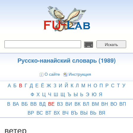
Перейти
к
основному
содержанию
Искать
Русско-нанайский словарь (1989)
О сайте
Инструкция
А
Б
В
Г
Д
Е
Ё
Ж
З
И
Й
К
Л
М
Н
О
П
Р
С
Т
У
Ф
Х
Ц
Ч
Ш
Щ
Ъ
Ы
Ь
Э
Ю
Я
В
ВА
ВБ
ВВ
ВД
ВЕ
ВЗ
ВИ
ВК
ВЛ
ВМ
ВН
ВО
ВП
ВР
ВС
ВТ
ВХ
ВЧ
ВЪ
ВЫ
ВЬ
ВЯ
ветер