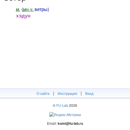
м.
(
мн.ч.
ветры)
хэдун
|
|
О сайте
Инструкция
Вход
©
FU-Lab
2026
Email:
komi@fu-lab.ru