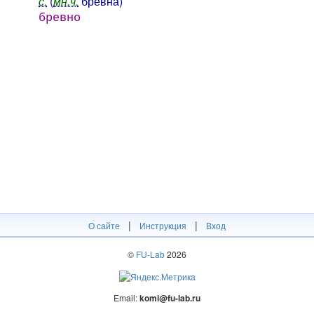
с.
(
мн.ч.
брёвна)
бревно
|
|
О сайте
Инструкция
Вход
©
FU-Lab
2026
Email:
komi@fu-lab.ru