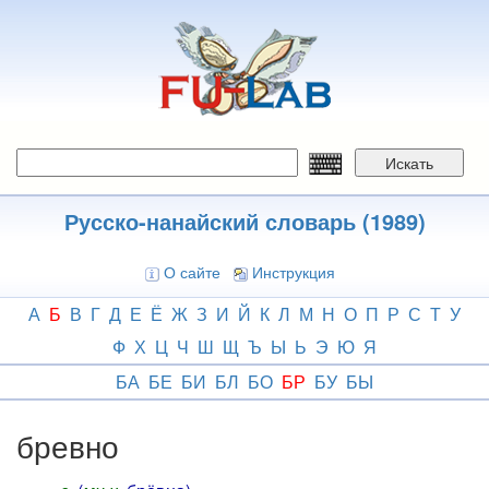
Перейти
к
основному
содержанию
Искать
Русско-нанайский словарь (1989)
О сайте
Инструкция
А
Б
В
Г
Д
Е
Ё
Ж
З
И
Й
К
Л
М
Н
О
П
Р
С
Т
У
Ф
Х
Ц
Ч
Ш
Щ
Ъ
Ы
Ь
Э
Ю
Я
БА
БЕ
БИ
БЛ
БО
БР
БУ
БЫ
бревно