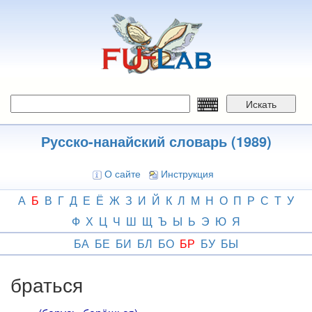
Перейти
к
основному
содержанию
Искать
Русско-нанайский словарь (1989)
О сайте
Инструкция
А
Б
В
Г
Д
Е
Ё
Ж
З
И
Й
К
Л
М
Н
О
П
Р
С
Т
У
Ф
Х
Ц
Ч
Ш
Щ
Ъ
Ы
Ь
Э
Ю
Я
БА
БЕ
БИ
БЛ
БО
БР
БУ
БЫ
браться