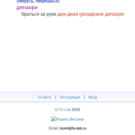
(берусь, берёшься)
дяпаори
браться за руки
диа-диаи ӈа̄ладоани дяпаори
|
|
О сайте
Инструкция
Вход
©
FU-Lab
2026
Email:
komi@fu-lab.ru